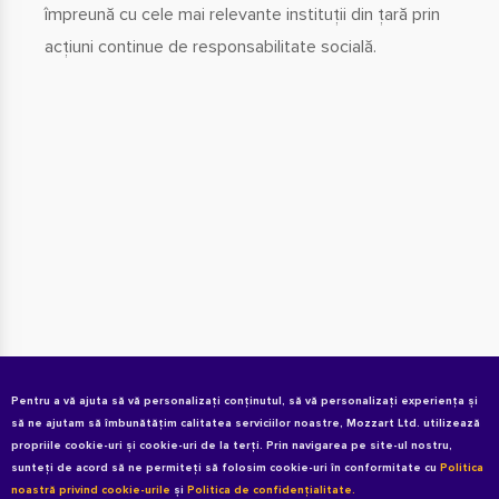
împreună cu cele mai relevante instituții din țară prin
acțiuni continue de responsabilitate socială.
Pentru a vă ajuta să vă personalizați conținutul, să vă personalizați experiența și
să ne ajutam să îmbunătățim calitatea serviciilor noastre, Mozzart Ltd. utilizează
propriile cookie-uri și cookie-uri de la terți. Prin navigarea pe site-ul nostru,
sunteți de acord să ne permiteți să folosim cookie-uri în conformitate cu
Politica
noastră privind cookie-urile
și
Politica de confidențialitate.